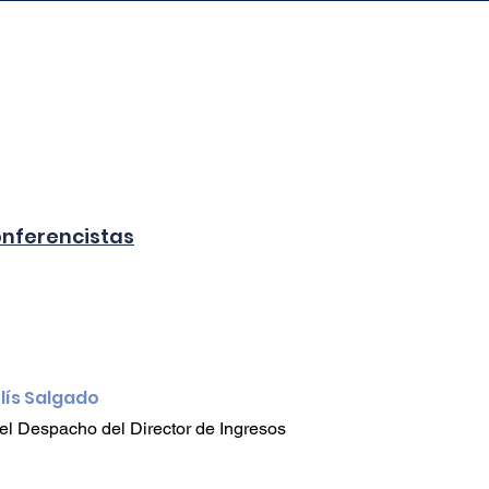
Tarifas de Registro
Conferencistas
Hospedaje
Agenci
onferencistas
lís Salgado
el Despacho del Director de Ingresos