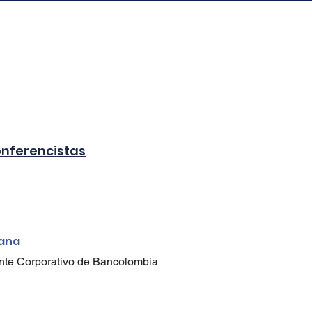
Tarifas de Registro
Conferencistas
Hospedaje
Agenci
onferencistas
dana
nte Corporativo de Bancolombia