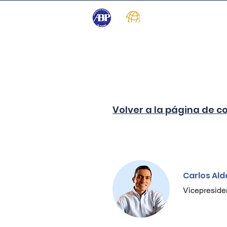
Inicio
Programa
Patrocinio
Volver a la página de c
Carlos Al
Vicepreside